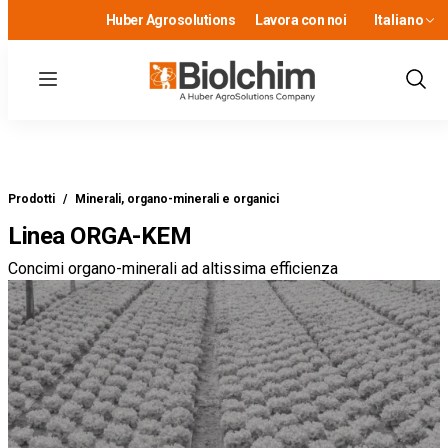
Huber Agrosolutions
Lavora con noi
Italiano
Menu
Show
Sear
Prodotti
/
Minerali, organo-minerali e organici
Linea ORGA-KEM
Concimi organo-minerali ad altissima efficienza