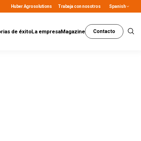
Huber Agrosolutions
Trabaja con nosotros
Spanish
rias de éxito
La empresa
Magazine
Contacto
Show
Sear