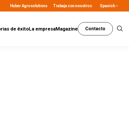
Huber Agrosolutions
Trabaja con nosotros
Spanish
rias de éxito
La empresa
Magazine
Contacto
Show
Sear