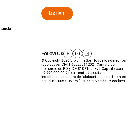
Iscriviti
elanda
Follow Us
twitter
youtube
linkedin
© Copyright 2026 Biolchim Spa. Todos los derechos
reservados. CIF IT 00529061202 - Cámara de
Comercio de BO y C.F. 01021590375 Capital social
10.000.000,00 € totalmente depositado.
Inscrita en el registro de fabricantes de fertilizantes
con el no. 0053/06.
Política de privacidad y cookies