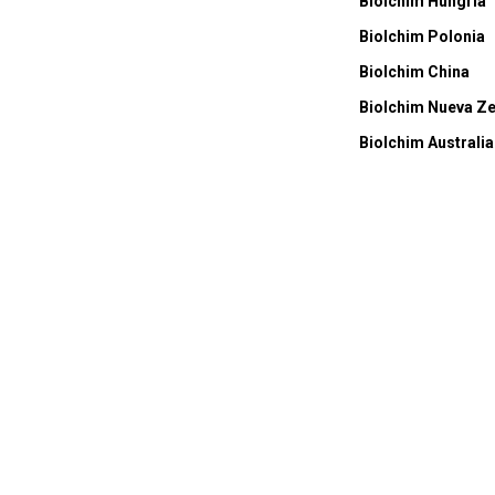
Biolchim Hungría
Biolchim Polonia
Biolchim China
Biolchim Nueva Z
Biolchim Australia