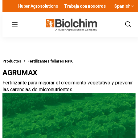
Huber Agrosolutions
Trabaja con nosotros
Spanish
Menu
Show
Sear
Productos
/
Fertilizantes foliares NPK
AGRUMAX
Fertilizante para mejorar el crecimiento vegetativo y prevenir
las carencias de micronutrientes