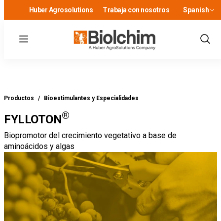
Huber Agrosolutions
Trabaja con nosotros
Spanish
Menu
Show
Sear
Productos
/
Bioestimulantes y Especialidades
®
FYLLOTON
Biopromotor del crecimiento vegetativo a base de
aminoácidos y algas