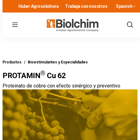
Huber Agrosolutions
Trabaja con nosotros
Spanish
Menu
Show
Sear
Productos
/
Bioestimulantes y Especialidades
®
PROTAMIN
Cu 62
Proteinato de cobre con efecto sinérgico y preventivo