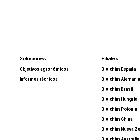
Soluciones
Filiales
Objetivos agronómicos
Biolchim España
Informes técnicos
Biolchim Alemani
Biolchim Brasil
Biolchim Hungría
Biolchim Polonia
Biolchim China
Biolchim Nueva Z
Biolchim Australia