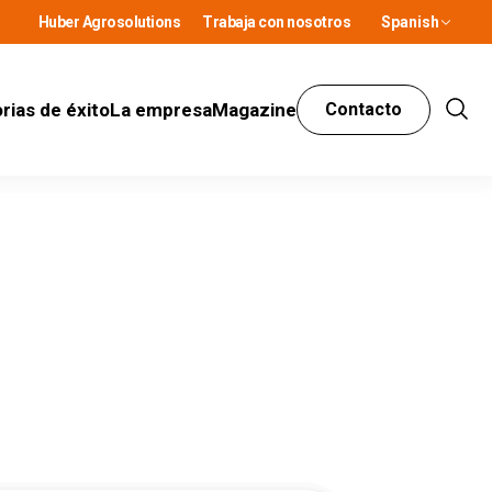
Huber Agrosolutions
Trabaja con nosotros
Spanish
rias de éxito
La empresa
Magazine
Contacto
Show
Sear