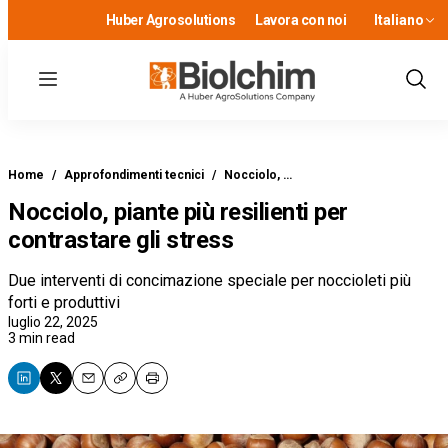
Huber Agrosolutions
Lavora con noi
Italiano
Menu
Show
Sear
Home
/
Approfondimenti tecnici
/
Nocciolo, …
Nocciolo, piante più resilienti per
contrastare gli stress
Due interventi di concimazione speciale per noccioleti più
forti e produttivi
luglio 22, 2025
3 min read
Email
Copy
Print