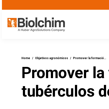
Home
/
Objetivos agronómicos
/
Promover la formació…
Promover la 
tubérculos d