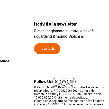
a
Iscriviti alla newsletter
Rimani aggiornato su tutte le novità
riguardanti il mondo Biolchim.
Iscriviti
elanda
Follow Us
twitter
youtube
linkedin
© Copyright 2026 Biolchim Spa. Todos los derechos
reservados. CIF IT 00529061202 - Cámara de
Comercio de BO y C.F. 01021590375 Capital social
10.000.000,00 € totalmente depositado.
Inscrita en el registro de fabricantes de fertilizantes
con el no. 0053/06.
Política de privacidad y cookies