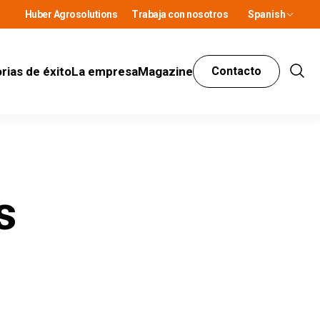
Huber Agrosolutions
Trabaja con nosotros
Spanish
rias de éxito
La empresa
Magazine
Contacto
Show
Sear
s