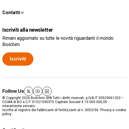
Contatti
Iscriviti alla newsletter
Rimani aggiornato su tutte le novità riguardanti il mondo
Biolchim.
Iscriviti
Follow Us
twitter
youtube
linkedin
© Copyright 2026 Biolchim SPA Tutti i diritti riservati. p.IVA IT 00529061202 –
CCIAA di BO e C.F. 01021590375 Capitale Sociale € 10.000.000,00
interamente versato.
Iscritta al registro dei fabbricanti di fertilizzanti al n. 0053/06.
Privacy e cookie
policy