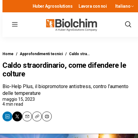
Huber Agrosolutions
Lavora con noi
Italiano
Menu
Show
Sear
Home
/
Approfondimenti tecnici
/
Caldo stra…
Caldo straordinario, come difendere le
colture
Bio-Help Plus, il biopromotore antistress, contro l’aumento
delle temperature
maggio 15, 2023
4 min read
Email
Copy
Print