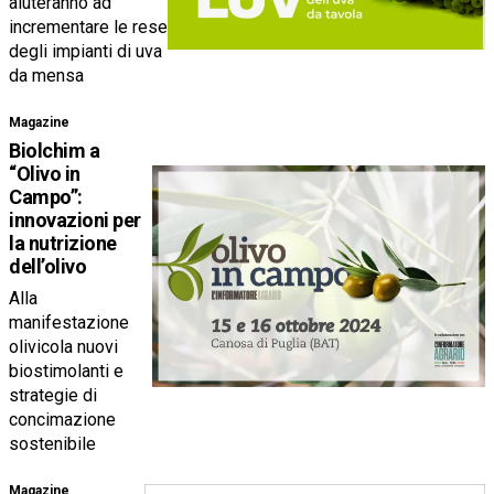
aiuteranno ad
incrementare le rese
degli impianti di uva
da mensa
Magazine
Biolchim a
“Olivo in
Campo”:
innovazioni per
la nutrizione
dell’olivo
Alla
manifestazione
olivicola nuovi
biostimolanti e
strategie di
concimazione
sostenibile
Magazine