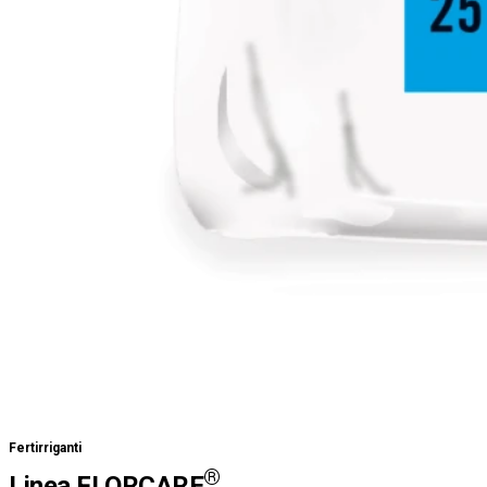
Fertirriganti
®
Linea FLORCARE