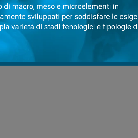
rto di macro, meso e microelementi in
camente sviluppati per soddisfare le esig
pia varietà di stadi fenologici e tipologie d