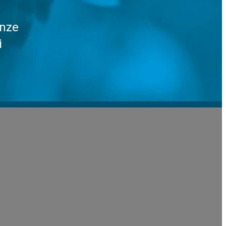
enze
i