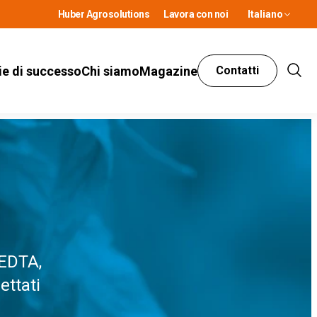
Huber Agrosolutions
Lavora con noi
Italiano
ie di successo
Chi siamo
Magazine
Contatti
Show
Sear
 EDTA,
ettati