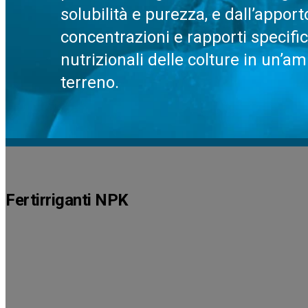
solubilità e purezza, e dall’appo
concentrazioni e rapporti specifi
nutrizionali delle colture in un’am
terreno.
Fertirriganti NPK