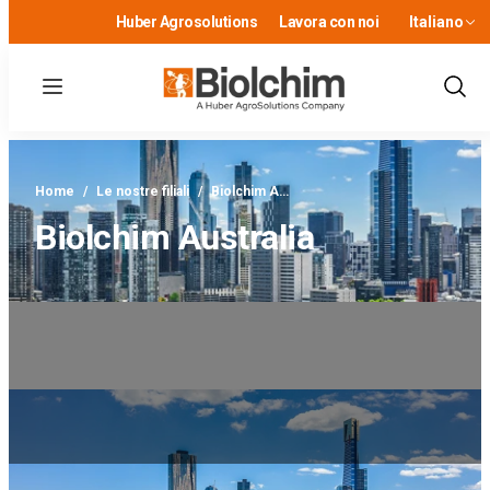
Huber Agrosolutions
Lavora con noi
Italiano
Menu
Show
Sear
Home
/
Le nostre filiali
/
Biolchim A…
Biolchim Australia