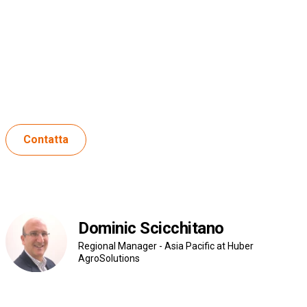
Per informazioni:
Level 5, 150 Albert Road,
South Melbourne, VIC 3205
+61 (0) 428 415 334
Contatta
Dominic Scicchitano
Regional Manager - Asia Pacific at Huber
AgroSolutions