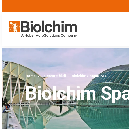
Home
/
Le nostre filiali
/
Biolchim Spagna, SLU
Biolchim Sp