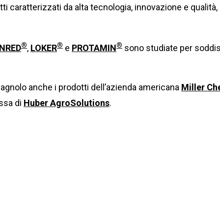
ti caratterizzati da alta tecnologia, innovazione e qualità,
®
®
®
NRED
,
LOKER
e
PROTAMIN
sono studiate per soddisf
agnolo anche i prodotti dell’azienda americana
Miller Ch
essa di
Huber AgroSolutions
.