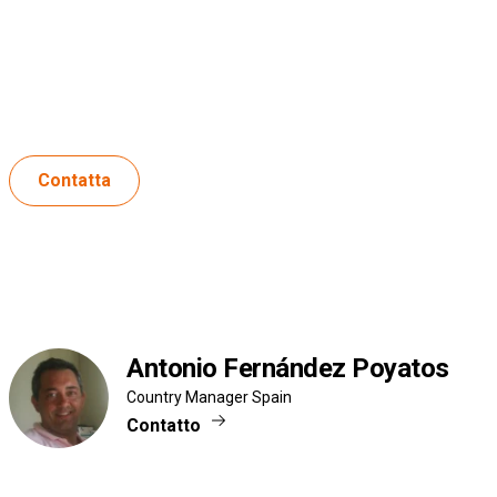
Ronda Narcís Monturiol, 4,
Edif A, Puerta 122
Parque Tecnológico de Paterna
46980 Paterna
Tel: 961 808 928
Contatta
Antonio Fernández Poyatos
Country Manager Spain
Contatto