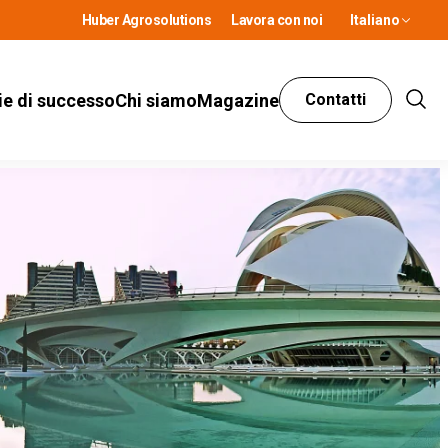
Huber Agrosolutions
Lavora con noi
Italiano
ie di successo
Chi siamo
Magazine
Contatti
Show
Sear