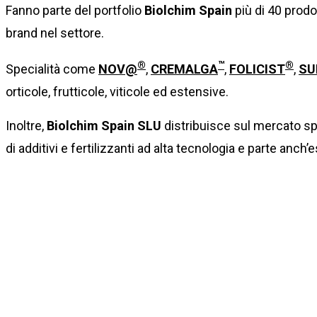
Fanno parte del portfolio
Biolchim Spain
più di 40 prodot
brand nel settore.
®
™
®
Specialità come
NOV@
,
CREMALGA
,
FOLICIST
,
SU
orticole, frutticole, viticole ed estensive.
Inoltre,
Biolchim Spain SLU
distribuisce sul mercato sp
di additivi e fertilizzanti ad alta tecnologia e parte anch’
Per informazioni: