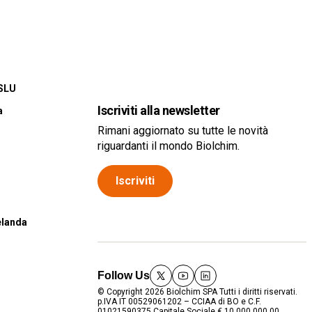
 SLU
Iscriviti alla newsletter
a
Rimani aggiornato su tutte le novità
riguardanti il mondo Biolchim.
a
Iscriviti
elanda
Follow Us
twitter
youtube
linkedin
© Copyright 2026 Biolchim SPA Tutti i diritti riservati.
p.IVA IT 00529061202 – CCIAA di BO e C.F.
01021590375 Capitale Sociale € 10.000.000,00