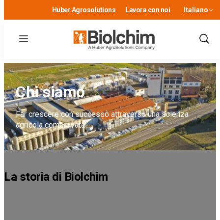
Huber Agrosolutions
Lavora con noi
Italiano
Menu
Show
Sear
Chi siamo
Far crescere con successo attraverso una scienza
agricola comprovata
La storia di Biolchim