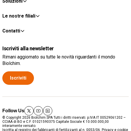
Soluzioni
Le nostre filiali
Contatti
Iscriviti alla newsletter
Rimani aggiornato su tutte le novità riguardanti il mondo
Biolchim.
Iscriviti
Follow Us
twitter
youtube
linkedin
© Copyright 2026 Biolchim SPA Tutti i diritti riservati. p.IVA IT 00529061202 –
CCIAA di BO e C.F. 01021590375 Capitale Sociale € 10.000.000,00
interamente versato.
Iscritta al registro dei fabbricanti di fertilizzanti al n. 0053/06.
Privacy e cookie