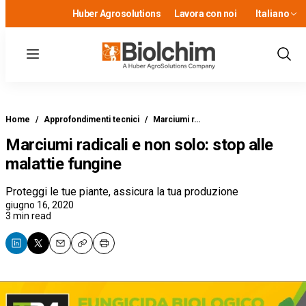
Huber Agrosolutions
Lavora con noi
Italiano
Menu
Show
Sear
Home
/
Approfondimenti tecnici
/
Marciumi r…
Marciumi radicali e non solo: stop alle
malattie fungine
Proteggi le tue piante, assicura la tua produzione
giugno 16, 2020
3 min read
Email
Copy
Print