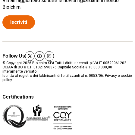
Rimani aggiornato su tutte le novità riguardanti il mondo
Biolchim.
Iscriviti
Follow Us
twitter
youtube
linkedin
© Copyright 2026 Biolchim SPA Tutti i diritti riservati. p.IVA IT 00529061202 –
CCIAA di BO e C.F. 01021590375 Capitale Sociale € 10.000.000,00
interamente versato.
Iscritta al registro dei fabbricanti di fertilizzanti al n. 0053/06.
Privacy e cookie
policy
Certifications