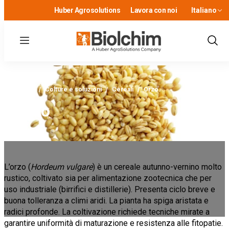
Huber Agrosolutions
Lavora con noi
Italiano
Menu
Show
Sear
Home
/
Colture e soluzioni
/
Cereali
/
Orzo
Orzo
L’orzo (
Hordeum vulgare
) è un cereale autunno-vernino molto
rustico, coltivato sia per alimentazione zootecnica che per
uso industriale (birrifici e distillerie). Presenta ciclo breve e
buona tolleranza a climi aridi. La pianta ha spiga aristata e
radici profonde. La coltivazione richiede tecniche mirate a
garantire uniformità di maturazione e resistenza alle fitopatie.