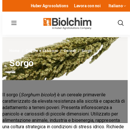
Huber Agrosolutions
Lavora con noi
Italiano
Menu
Show
Sear
Home
/
Colture e soluzioni
/
Cereali
/
Sorgo
Sorgo
Il sorgo (
Sorghum bicolor
) è un cereale primaverile
caratterizzato da elevata resistenza alla siccità e capacità di
adattamento a terreni poveri. Presenta infiorescenza a
panicolo e cariossidi di piccole dimensioni. Utilizzato per
alimentazione animale, industria e bioenergia, rappresenta
una coltura strategica in condizioni di stress idrico. Richiede