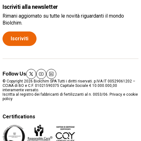
collinari,
Iscriviti alla newsletter
anche in
Rimani aggiornato su tutte le novità riguardanti il mondo
rotazione
Biolchim.
con cereali.
Iscriviti
Queste
colture
migliorano la
fertilità del
suolo grazie
Follow Us
alla
twitter
youtube
linkedin
fissazione
© Copyright 2026 Biolchim SPA Tutti i diritti riservati. p.IVA IT 00529061202 –
CCIAA di BO e C.F. 01021590375 Capitale Sociale € 10.000.000,00
dell’azoto. La
interamente versato.
qualità del
Iscritta al registro dei fabbricanti di fertilizzanti al n. 0053/06.
Privacy e cookie
policy
seme, la resa
e
l’adattamento
Certifications
alle
condizioni
locali sono