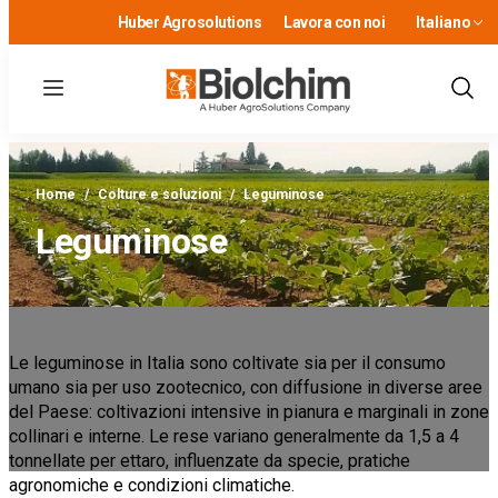
Huber Agrosolutions
Lavora con noi
Italiano
Menu
Show
Sear
Home
/
Colture e soluzioni
/
Leguminose
Leguminose
Le leguminose in Italia sono coltivate sia per il consumo
umano sia per uso zootecnico, con diffusione in diverse aree
del Paese: coltivazioni intensive in pianura e marginali in zone
collinari e interne. Le rese variano generalmente da 1,5 a 4
tonnellate per ettaro, influenzate da specie, pratiche
agronomiche e condizioni climatiche.