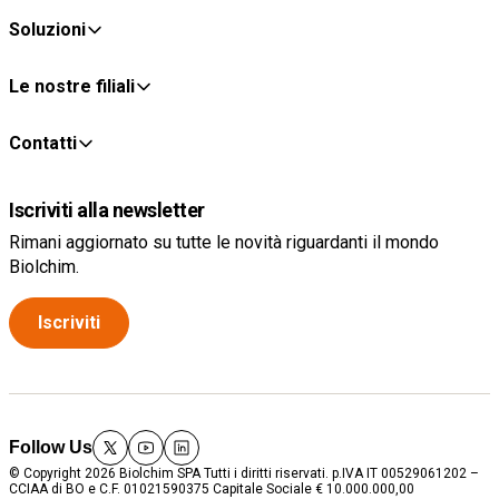
Soluzioni
Le nostre filiali
Contatti
Iscriviti alla newsletter
Rimani aggiornato su tutte le novità riguardanti il mondo
Biolchim.
Iscriviti
Follow Us
twitter
youtube
linkedin
© Copyright 2026 Biolchim SPA Tutti i diritti riservati. p.IVA IT 00529061202 –
CCIAA di BO e C.F. 01021590375 Capitale Sociale € 10.000.000,00