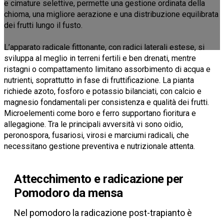
e cimature selettive, permette una gestione ordinata della
chioma, una migliore aerazione e una distribuzione equilibrata
dei frutti lungo il fusto.
L’apparato radicale fittonante, con radici laterali estese, si
sviluppa al meglio in terreni fertili e ben drenati, mentre
ristagni o compattamento limitano assorbimento di acqua e
nutrienti, soprattutto in fase di fruttificazione. La pianta
richiede azoto, fosforo e potassio bilanciati, con calcio e
magnesio fondamentali per consistenza e qualità dei frutti.
Microelementi come boro e ferro supportano fioritura e
allegagione. Tra le principali avversità vi sono oidio,
peronospora, fusariosi, virosi e marciumi radicali, che
necessitano gestione preventiva e nutrizionale attenta.
Attecchimento e radicazione per
Pomodoro da mensa
Nel pomodoro la radicazione post-trapianto è