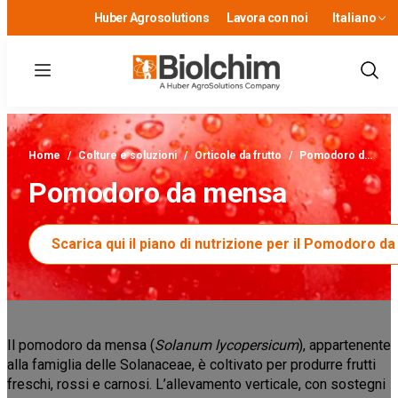
Huber Agrosolutions
Lavora con noi
Italiano
Menu
Show
Sear
Home
/
Colture e soluzioni
/
Orticole da frutto
/
Pomodoro d…
Pomodoro da mensa
Scarica qui il piano di nutrizione per il Pomodoro d
Il pomodoro da mensa (
Solanum lycopersicum
), appartenente
alla famiglia delle Solanaceae, è coltivato per produrre frutti
freschi, rossi e carnosi. L’allevamento verticale, con sostegni