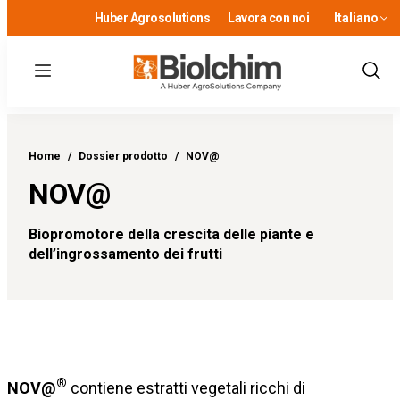
Huber Agrosolutions
Lavora con noi
Italiano
Menu
Show
Sear
Home
/
Dossier prodotto
/
NOV@
NOV@
Biopromotore della crescita delle piante e
dell’ingrossamento dei frutti
®
NOV@
contiene estratti vegetali ricchi di