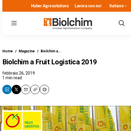
Huber Agrosolutions
Lavora con noi
Italiano
Menu
Show
Sear
Home
/
Magazine
/
Biolchim a…
Biolchim a Fruit Logistica 2019
febbraio 26, 2019
1 min read
Email
Copy
Print