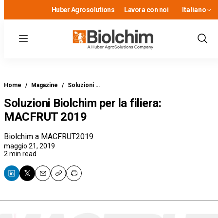
Huber Agrosolutions
Lavora con noi
Italiano
Menu
Show
Sear
Home
/
Magazine
/
Soluzioni …
Soluzioni Biolchim per la filiera:
MACFRUT 2019
Biolchim a MACFRUT2019
maggio 21, 2019
2 min read
Email
Copy
Print