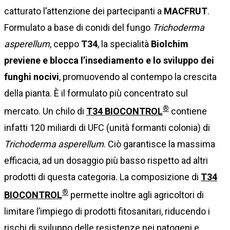
catturato l’attenzione dei partecipanti a
MACFRUT
.
Formulato a base di conidi del fungo
Trichoderma
asperellum
, ceppo
T34
, la specialità
Biolchim
previene e blocca l’insediamento e lo sviluppo dei
funghi nocivi
, promuovendo al contempo la crescita
della pianta. È il formulato più concentrato sul
®
mercato. Un chilo di
T34 BIOCONTROL
contiene
infatti 120 miliardi di UFC (unità formanti colonia) di
Trichoderma asperellum
. Ciò garantisce la massima
efficacia, ad un dosaggio più basso rispetto ad altri
prodotti di questa categoria. La composizione di
T34
®
BIOCONTROL
permette inoltre agli agricoltori di
limitare l’impiego di prodotti fitosanitari, riducendo i
rischi di sviluppo delle resistenze nei patogeni e