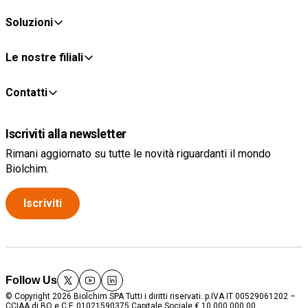
Soluzioni
Le nostre filiali
Contatti
Iscriviti alla newsletter
Rimani aggiornato su tutte le novità riguardanti il mondo
Biolchim.
Iscriviti
Follow Us
twitter
youtube
linkedin
© Copyright 2026 Biolchim SPA Tutti i diritti riservati. p.IVA IT 00529061202 –
CCIAA di BO e C.F. 01021590375 Capitale Sociale € 10.000.000,00