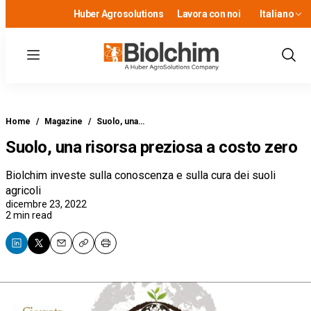
Huber Agrosolutions
Lavora con noi
Italiano
Menu
Show
Sear
Home
/
Magazine
/
Suolo, una…
Suolo, una risorsa preziosa a costo zero
Biolchim investe sulla conoscenza e sulla cura dei suoli
agricoli
dicembre 23, 2022
2 min read
Email
Copy
Print