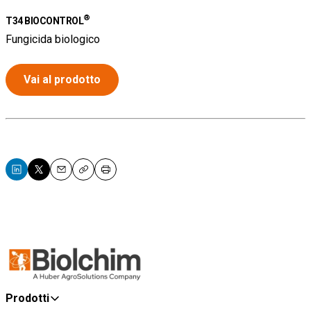
®
T34 BIOCONTROL
Fungicida biologico
Vai al prodotto
Email
Copy
Print
Prodotti