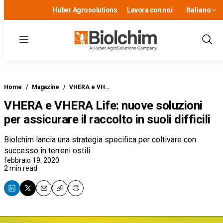
Huber Agrosolutions
Lavora con noi
Italiano
Menu
Show
Sear
Home
/
Magazine
/
VHERA e VH…
VHERA e VHERA Life: nuove soluzioni
per assicurare il raccolto in suoli difficili
Biolchim lancia una strategia specifica per coltivare con
successo in terreni ostili
febbraio 19, 2020
2 min read
Email
Copy
Print