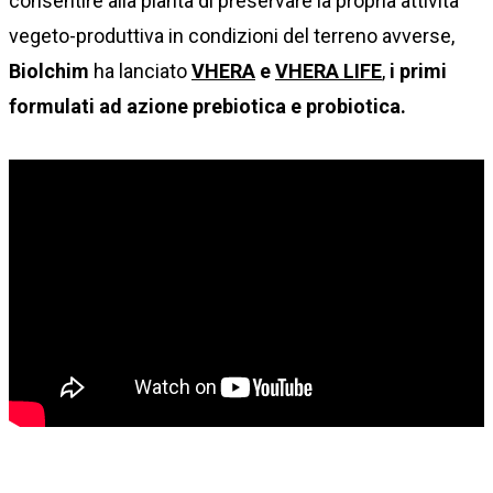
consentire alla pianta di preservare la propria attività
vegeto-produttiva in condizioni del terreno avverse,
Biolchim
ha lanciato
VHERA
e
VHERA LIFE
,
i primi
formulati ad azione prebiotica e probiotica.