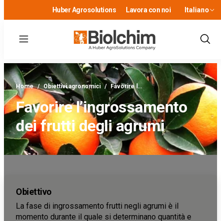
Huber Agrosolutions
Lavora con noi
Italiano
Menu
Show
Sear
Home
/
Obiettivi agronomici
/
Favorire l…
Favorire l’ingrossamento
dei frutti degli agrumi
Obiettivo
La fase di ingrossamento frutti negli agrumi è il
momento durante il quale si determinano quantità e