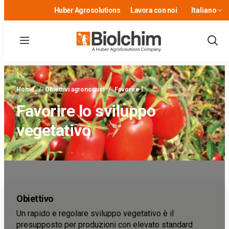
Huber Agrosolutions
Lavora con noi
Italiano
Menu
Show
Sear
Home
/
Obiettivi agronomici
/
Favorire l…
Favorire lo sviluppo
vegetativo
Obiettivo
Un rapido e regolare sviluppo vegetativo è il
presupposto per produzioni con elevato standard