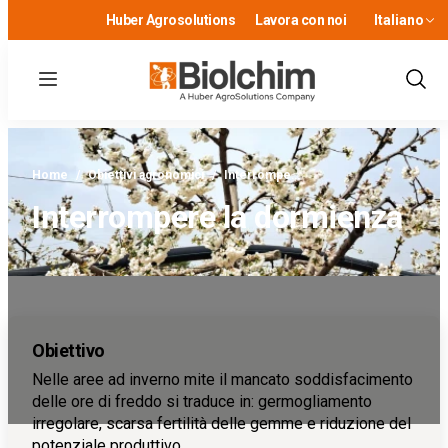
Huber Agrosolutions
Lavora con noi
Italiano
Menu
Show
Sear
Home
/
Obiettivi agronomici
/
Interrompe…
Interrompere la dormienza
Obiettivo
Nelle aree ad inverno mite il mancato soddisfacimento
delle ore di freddo si traduce in: germogliamento
irregolare, scarsa fertilità delle gemme e riduzione del
potenziale produttivo.