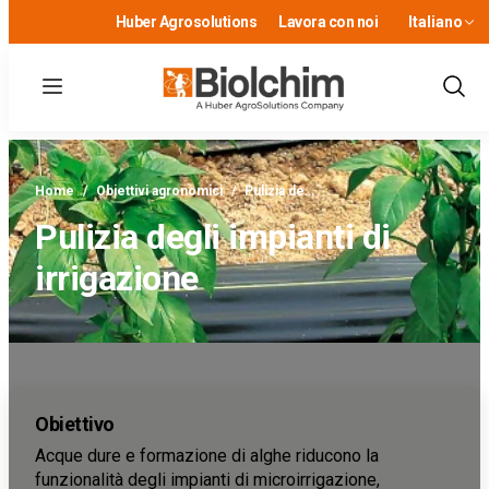
Huber Agrosolutions
Lavora con noi
Italiano
Menu
Show
Sear
Home
/
Obiettivi agronomici
/
Pulizia de…
Pulizia degli impianti di
irrigazione
Obiettivo
Acque dure e formazione di alghe riducono la
funzionalità degli impianti di microirrigazione,