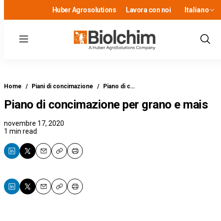
Huber Agrosolutions
Lavora con noi
Italiano
Menu
Show
Sear
Home
/
Piani di concimazione
/
Piano di c…
Piano di concimazione per grano e mais
novembre 17, 2020
1 min read
Email
Copy
Print
Email
Copy
Print