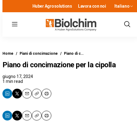
Huber Agrosolutions
Lavora con noi
Italiano
Menu
Show
Sear
Home
/
Piani di concimazione
/
Piano di c…
Piano di concimazione per la cipolla
giugno 17, 2024
1 min read
Email
Copy
Print
Email
Copy
Print