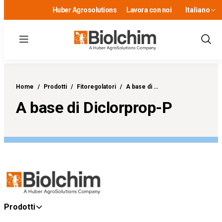
Huber Agrosolutions
Lavora con noi
Italiano
Menu
Show
Sear
Home
/
Prodotti
/
Fitoregolatori
/
A base di …
A base di Diclorprop-P
Prodotti