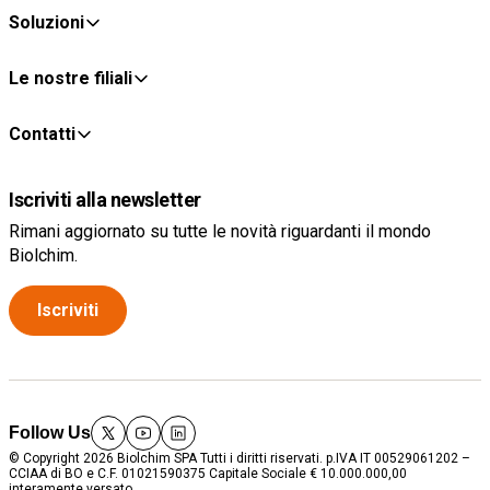
Soluzioni
Le nostre filiali
Contatti
Iscriviti alla newsletter
Rimani aggiornato su tutte le novità riguardanti il mondo
Biolchim.
Iscriviti
Follow Us
twitter
youtube
linkedin
© Copyright 2026 Biolchim SPA Tutti i diritti riservati. p.IVA IT 00529061202 –
CCIAA di BO e C.F. 01021590375 Capitale Sociale € 10.000.000,00
interamente versato.