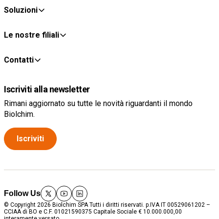
Soluzioni
Le nostre filiali
Contatti
Iscriviti alla newsletter
Rimani aggiornato su tutte le novità riguardanti il mondo
Biolchim.
Iscriviti
Follow Us
twitter
youtube
linkedin
© Copyright 2026 Biolchim SPA Tutti i diritti riservati. p.IVA IT 00529061202 –
CCIAA di BO e C.F. 01021590375 Capitale Sociale € 10.000.000,00
interamente versato.