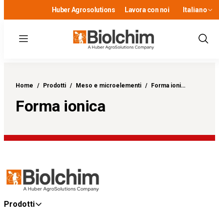
Huber Agrosolutions
Lavora con noi
Italiano
Menu
Show
Sear
Home
/
Prodotti
/
Meso e microelementi
/
Forma ioni…
Forma ionica
Prodotti