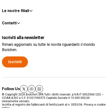
Le nostre filiali
Contatti
Iscriviti alla newsletter
Rimani aggiornato su tutte le novità riguardanti il mondo
Biolchim.
Iscriviti
Follow Us
twitter
youtube
linkedin
© Copyright 2026 Biolchim SPA Tutti i diritti riservati. p.IVA IT 00529061202 –
CCIAA di BO e C.F. 01021590375 Capitale Sociale € 10.000.000,00
interamente versato.
Iscritta al registro dei fabbricanti di fertilizzanti al n. 0053/06.
Privacy e cookie