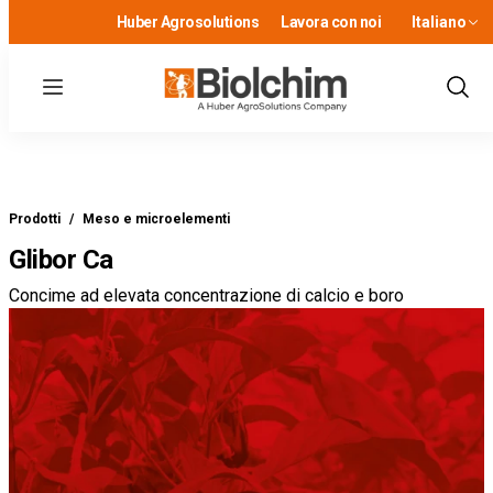
Huber Agrosolutions
Lavora con noi
Italiano
Menu
Show
Sear
Prodotti
/
Meso e microelementi
Glibor Ca
Concime ad elevata concentrazione di calcio e boro