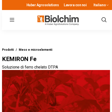
Huber Agrosolutions
Lavora con noi
Italiano
Menu
Show
Sear
Prodotti
/
Meso e microelementi
KEMIRON Fe
Soluzione di ferro chelato DTPA