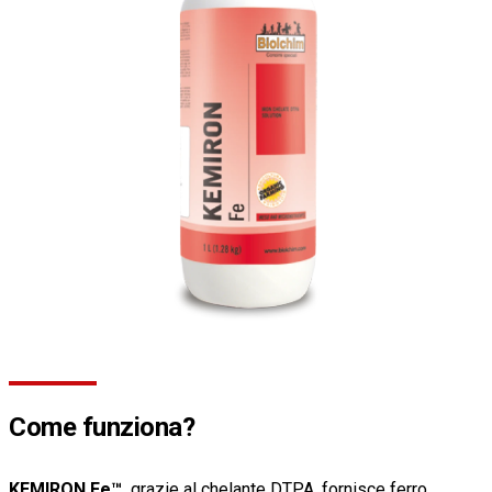
Come funziona?
KEMIRON Fe™,
grazie al chelante DTPA, fornisce ferro