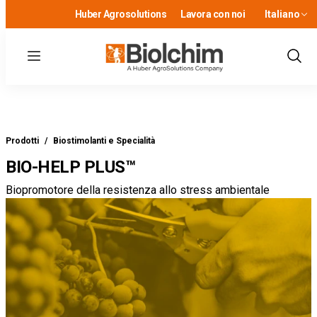
Huber Agrosolutions
Lavora con noi
Italiano
Menu
Show
Sear
Prodotti
/
Biostimolanti e Specialità
BIO-HELP PLUS
™
Biopromotore della resistenza allo stress ambientale