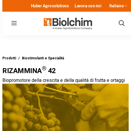
Huber Agrosolutions
Lavora con noi
Italiano
Menu
Show
Sear
Prodotti
/
Biostimolanti e Specialità
®
RIZAMMINA
42
Biopromotore della crescita e della qualità di frutta e ortaggi