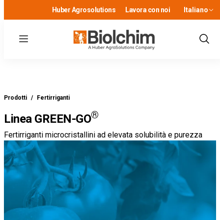
Huber Agrosolutions
Lavora con noi
Italiano
Menu
Show
Sear
Prodotti
/
Fertirriganti
®
Linea GREEN-GO
Fertirriganti microcristallini ad elevata solubilità e purezza