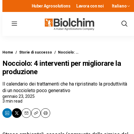
Huber Agrosolutions
Lavora con noi
Italiano
Menu
Show
Sear
Home
/
Storie di successo
/
Nocciolo: …
Nocciolo: 4 interventi per migliorare la
produzione
Il calendario dei trattamenti che ha ripristinato la produttività
di un noccioleto poco generativo
gennaio 23, 2025
3 min read
Email
Copy
Print