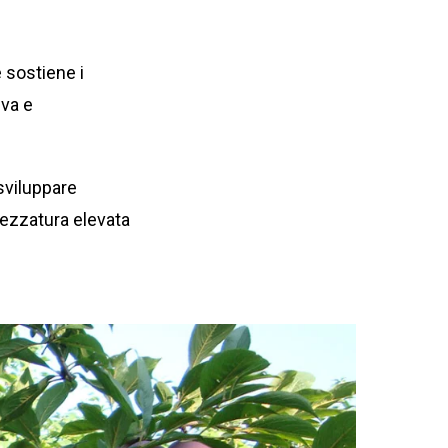
e sostiene i
iva e
sviluppare
 pezzatura elevata