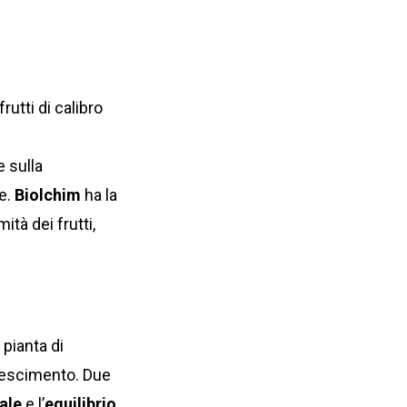
utti di calibro
 sulla
ce.
Biolchim
ha la
ità dei frutti,
 pianta di
crescimento. Due
ale
e l’
equilibrio