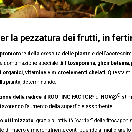
er la pezzatura dei frutti, in fert
promotore della crescita delle piante e dell’accrescime
a combinazione speciale di
fitosaponine
,
glicinbetaina
,
i organici
,
vitamine
e
microelementi chelati
. Questa m
ella pianta, determinando:
®
zione della radice
: il
ROOTING FACTOR*
di
NOV@
stim
 favorendo l’aumento della superficie assorbente.
o ottimizzato
: grazie all’attività “carrier” delle fitosapon
o di macro e micronutrienti, contribuendo a migliorare lo