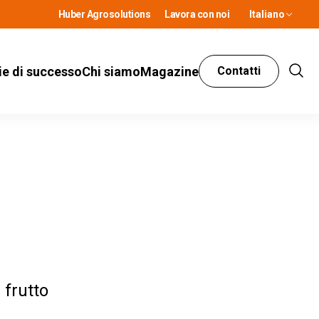
Huber Agrosolutions
Lavora con noi
Italiano
ie di successo
Chi siamo
Magazine
Contatti
Show
Sear
 frutto