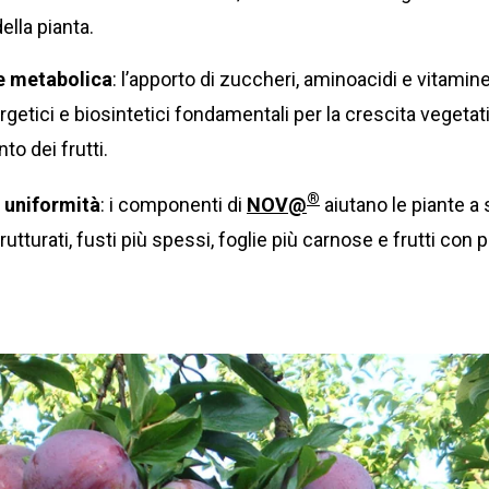
ella pianta.
e metabolica
: l’apporto di zuccheri, aminoacidi e vitamin
getici e biosintetici fondamentali per la crescita vegetat
to dei frutti.
®
d uniformità
: i componenti di
NOV@
aiutano le piante a 
rutturati, fusti più spessi, foglie più carnose e frutti con