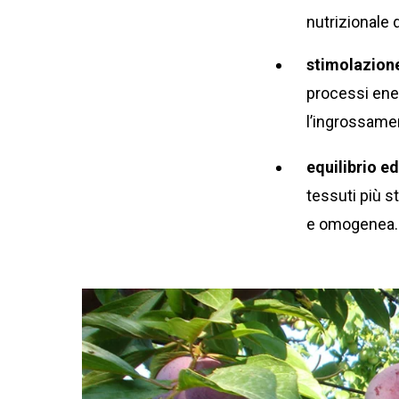
nutrizionale d
stimolazion
processi ener
l’ingrossamen
equilibrio e
tessuti più st
e omogenea.