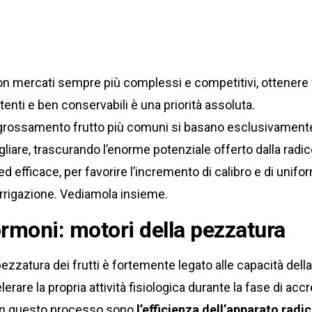
 con mercati sempre più complessi e competitivi, ottenere fr
enti e ben conservabili è una priorità assoluta.
ingrossamento frutto più comuni si basano esclusivamente
iare, trascurando l’enorme potenziale offerto dalla radi
ed efficace, per favorire l’incremento di calibro e di uniform
tirrigazione. Vediamola insieme.
ormoni: motori della pezzatura
ezzatura dei frutti è fortemente legato alle capacità della
erare la propria attività fisiologica durante la fase di ac
 in questo processo sono
l’efficienza
dell’apparato radic