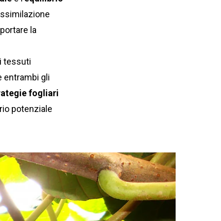
assimilazione
portare la
i tessuti
e entrambi gli
rategie fogliari
rio potenziale