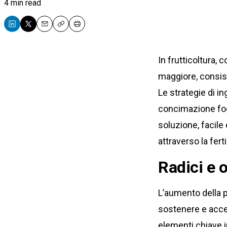
4 min read
Email
Copy
Print
In frutticoltura,
maggiore, consist
Le strategie di 
concimazione fogl
soluzione, facile 
attraverso la fer
Radici e 
L’aumento della p
sostenere e accel
elementi chiave