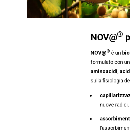
®
NOV@
p
®
NOV@
è un
bio
formulato con un
aminoacidi
,
acid
sulla fisiologia d
capillarizza
nuove radici,
assorbiment
l’assorbiment