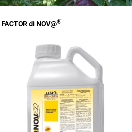
®
G FACTOR di NOV@