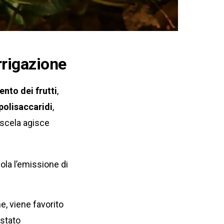
irrigazione
nto dei frutti
,
polisaccaridi
,
iscela agisce
ola l’emissione di
ine, viene favorito
 stato