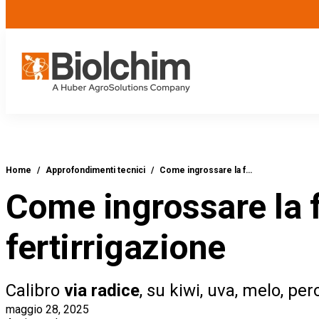
Home
/
Approfondimenti tecnici
/
Come ingrossare la f…
Come ingrossare la f
fertirrigazione
Calibro
via radice
, su kiwi, uva, melo, per
maggio 28, 2025