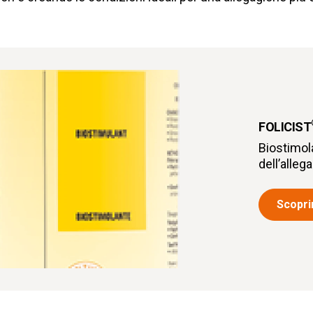
FOLICIST
Biostimola
dell’alleg
Scoprir