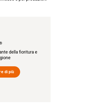
®
nte della fioritura e
agione
e di più