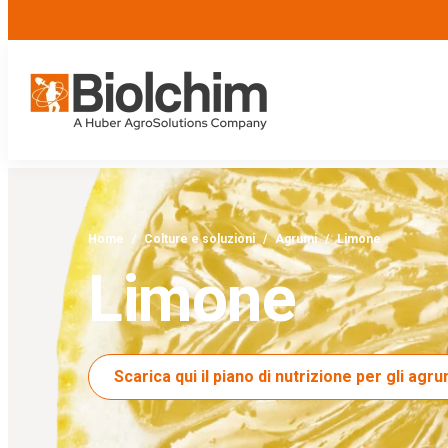
Home
/
Colture e soluzioni
/
Agrumi
/
Limone
Limone
Scarica qui il piano di nutrizione per gli agru