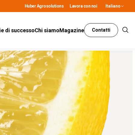
Huber Agrosolutions
Lavora con noi
Italiano
ie di successo
Chi siamo
Magazine
Contatti
Show
Sear