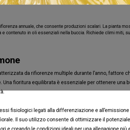
fiorenza annuale, che consente produzioni scalari. La pianta mos
 e contenuto in oli essenziali nella buccia. Richiede climi miti, su
imone
tterizzata da rifiorenze multiple durante l’anno, fattore c
e. Una fioritura equilibrata è essenziale per ottenere una 
tà.
ssi fisiologici legati alla differenziazione e all’emissione 
rale. Il suo utilizzo consente di ottimizzare il potenziale
 fiori e creando le condizioni ideali per una allegagione più