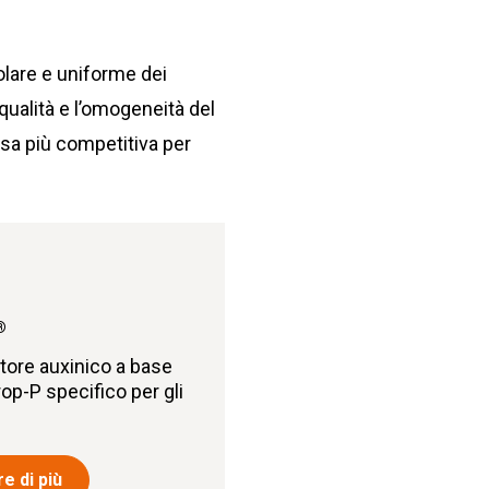
lare e uniforme dei
 qualità e l’omogeneità del
esa più competitiva per
®
atore auxinico a base
rop-P specifico per gli
e di più