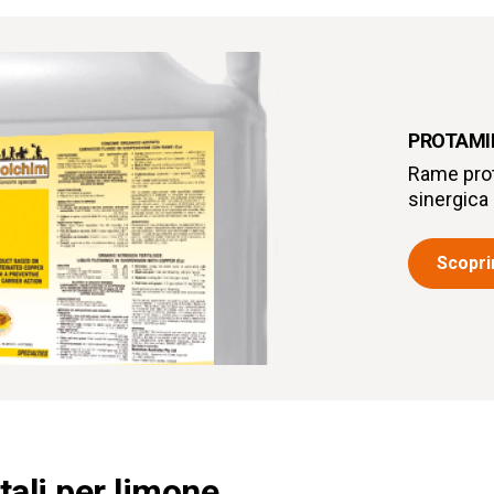
PROTAMIN
Rame prot
sinergica
Scoprir
ali per limone