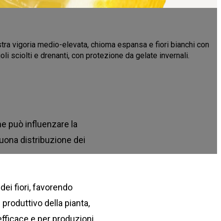
tra vigoria medio-elevata, chioma espansa e fiori bianchi con
oli sciolti e drenanti, con protezione da gelate invernali.
he può influenzare la
buona distribuzione dei
dei fiori, favorendo
 produttivo della pianta,
 efficace e per produzioni