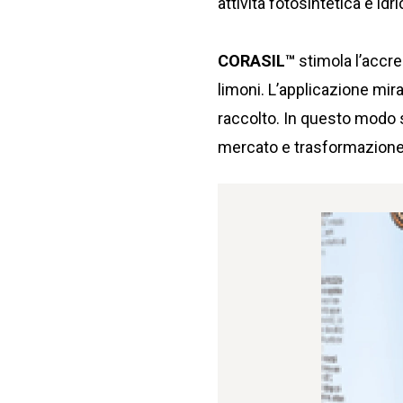
attività fotosintetica e idri
CORASIL™
stimola l’accr
limoni. L’applicazione mira
raccolto. In questo modo s
mercato e trasformazione