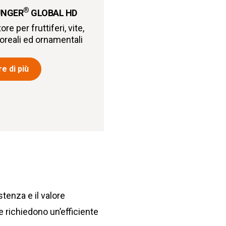
®
ÜNGER
GLOBAL HD
re per fruttiferi, vite,
floreali ed ornamentali
e di più
stenza e il valore
 richiedono un’efficiente