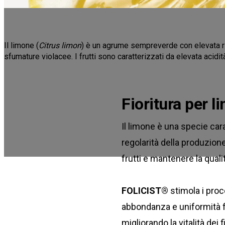
Il limone (
Citrus limon
) è un agrume sempreverde con elevata ri
sfumature violacee. I frutti sono caratterizzati da elevata acidità
Fioritura per l
Il limone è una specie cara
regolarità della produzion
frutti e mantenere la quali
FOLICIST®
stimola i proce
abbondanza e uniformità fio
migliorando la vitalità dei