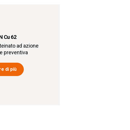
 Cu 62
einato ad azione
 e preventiva
e di più