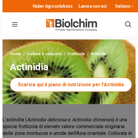
Huber Agrosolutions
Lavora con noi
Italiano
Menu
Show
Sear
Home
/
Colture e soluzioni
/
Frutticole
/
Actinidia
Actinidia
Scarica qui il piano di nutrizione per l’Actinidia
L’actinidia (
Actinidia deliciosa
e
Actinidia chinensis
) è una
specie frutticola di elevato valore commerciale originaria
delle zone montuose e umide dell’Asia orientale. Coltivata in