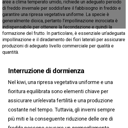
aree a clima temperato umido, richiede un adeguato periodo
di freddo invernale per soddisfare il fabbisogno in freddo e
garantire una ripresa vegetativa uniforme. La specie è
generalmente dioica, pertanto l’impollinazione incrociata è
indispensabile per ottenere la fecondazione e quindi la
formazione del frutto. In particolare, è essenziale un’adeguata
impollinazione e il diradamento dei fiori laterali per assicurare
produzioni di adeguato livello commerciale per qualità e
quantità.
Interruzione di dormienza
Nel kiwi, una ripresa vegetativa uniforme e una
fioritura equilibrata sono elementi chiave per
assicurare un’elevata fertilità e una produzione
costante nel tempo. Tuttavia, gli inverni sempre
più miti e la conseguente riduzione delle ore di
freddo possono causare un germogliamento