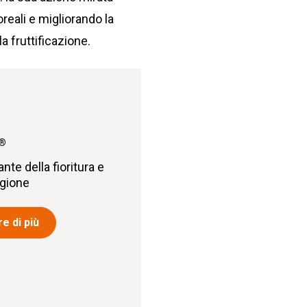
oreali e migliorando la
lla fruttificazione.
®
nte della fioritura e
agione
e di più