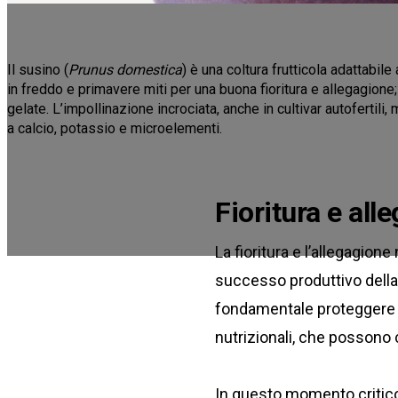
Il susino (
Prunus domestica
) è una coltura frutticola adattabile
in freddo e primavere miti per una buona fioritura e allegagione;
gelate. L’impollinazione incrociata, anche in cultivar autofertili, 
a calcio, potassio e microelementi.
Fioritura e al
La fioritura e l’allegagion
successo produttivo della c
fondamentale proteggere la
nutrizionali, che possono 
In questo momento critico