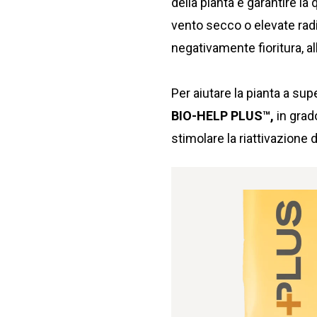
della pianta e garantire la
vento secco o elevate radi
negativamente fioritura, a
Per aiutare la pianta a sup
BIO-HELP PLUS™,
in grado
stimolare la riattivazione 