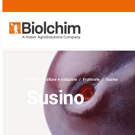
Home
/
Colture e soluzioni
/
Frutticole
/
Susino
Susino