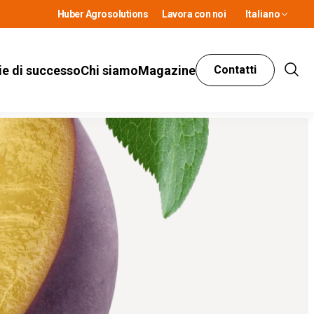
Huber Agrosolutions
Lavora con noi
Italiano
ie di successo
Chi siamo
Magazine
Contatti
Show
Sear