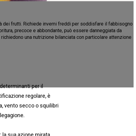
ità dei frutti. Richiede inverni freddi per soddisfare il fabbisogno
a fioritura, precoce e abbondante, può essere danneggiata da
nti, richiedono una nutrizione bilanciata con particolare attenzione
determinanti per il
tificazione regolare, è
, vento secco o squilibri
llegagione.
: la sua azione mirata