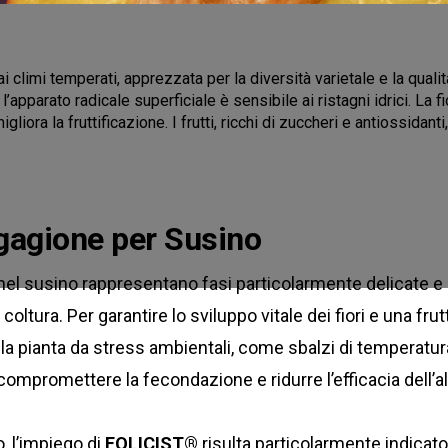
 ai climi temperati, apprezzata per la diversità varietale e la qual
 l’apparato radicale superficiale è sensibile ai ristagni idrici. L
migliora la fruttificazione. I frutti, ricchi di zuccheri e antiossida
legagione per Susino
e nel susino rappresentano fasi particolarmente delicate e 
oltura. Per garantire lo sviluppo vitale dei fiori e una frut
 pianta da stress ambientali, come sbalzi di temperatura
compromettere la fecondazione e ridurre l’efficacia dell’a
, l’impiego di
FOLICIST®
risulta particolarmente indicato