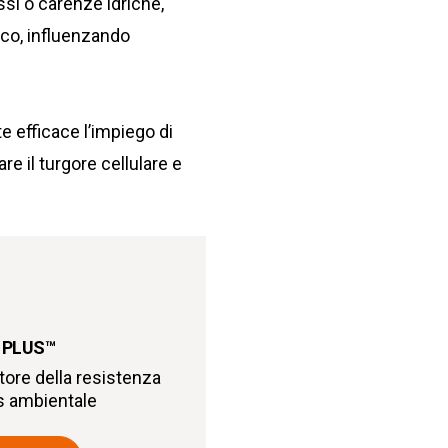
ssi o carenze idriche,
ico, influenzando
e efficace l’impiego di
are il turgore cellulare e
 PLUS
™
ore della resistenza
ss ambientale