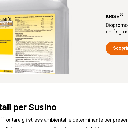
®
KRISS
Biopromo
dell’ingr
Scoprir
ali per Susino
affrontare gli stress ambientali è determinante per preser