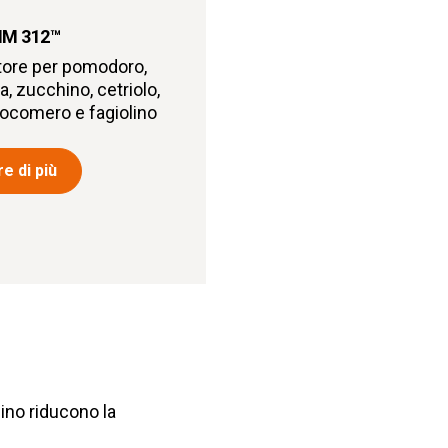
IM 312™
tore per pomodoro,
, zucchino, cetriolo,
ocomero e fagiolino
e di più
hino riducono la