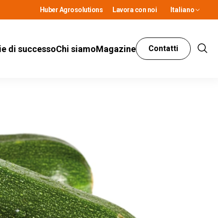
Huber Agrosolutions
Lavora con noi
Italiano
ie di successo
Chi siamo
Magazine
Contatti
Show
Sear