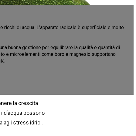
 e ricchi di acqua. L’apparato radicale è superficiale e molto
una buona gestione per equilibrare la qualità e quantità di
 azoto e microelementi come boro e magnesio supportano
tà.
nere la crescita
uri d’acqua possono
 agli stress idrici.