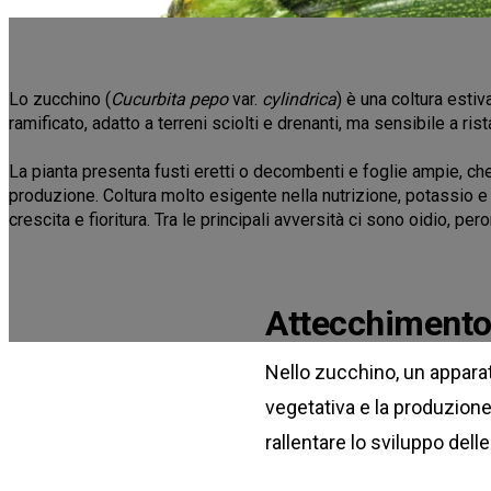
Lo zucchino (
Cucurbita pepo
var.
cylindrica
) è una coltura estiv
ramificato, adatto a terreni sciolti e drenanti, ma sensibile a r
La pianta presenta fusti eretti o decombenti e foglie ampie, che
produzione. Coltura molto esigente nella nutrizione, potassio
crescita e fioritura. Tra le principali avversità ci sono oidio, pe
Attecchimento
Nello zucchino, un apparat
vegetativa e la produzione
rallentare lo sviluppo delle