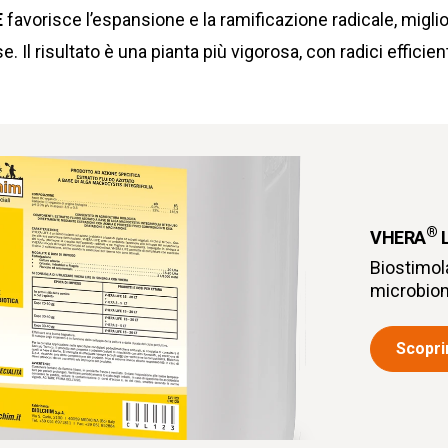
E
favorisce l’espansione e la ramificazione radicale, migli
. Il risultato è una pianta più vigorosa, con radici efficien
®
VHERA
L
Biostimola
microbiom
Scoprir