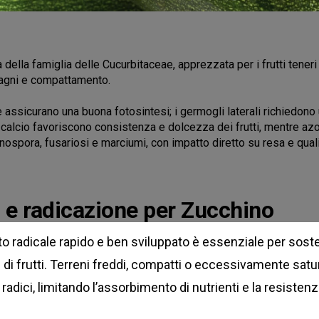
a della famiglia delle Cucurbitaceae, apprezzata per i frutti teneri
istagni e compattamento.
 assicurano una buona fotosintesi; i germogli laterali richiedono 
 e calcio favoriscono consistenza e dolcezza dei frutti, mentre
ronospora, fusariosi e marciumi, con impatto diretto su resa e quali
 e radicazione per Zucchino
o radicale rapido e ben sviluppato è essenziale per soste
 di frutti. Terreni freddi, compatti o eccessivamente sat
 radici, limitando l’assorbimento di nutrienti e la resistenza