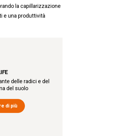
orando la capillarizzazione
ti e una produttività
IFE
nte delle radici e del
a del suolo
e di più