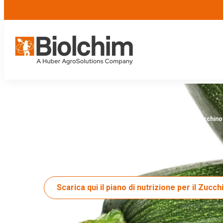
Home
/
Colture e soluzioni
/
Orticole da frutto
/
Zucchino
Zucchino
Scarica qui il piano di nutrizione per il Zucch