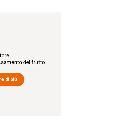
tore
ossamento del frutto
e di più