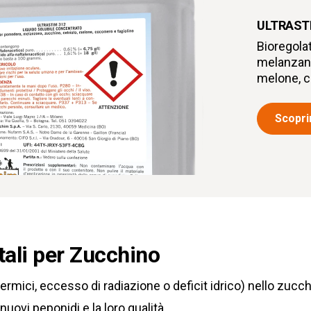
ULTRAST
Bioregola
melanzana
melone, c
Scoprir
ali per Zucchino
ermici, eccesso di radiazione o deficit idrico) nello zucc
nuovi peponidi e la loro qualità.