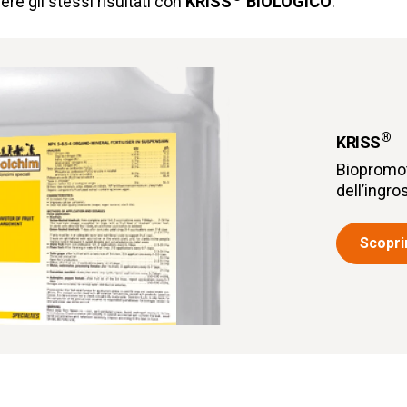
ere gli stessi risultati con
KRISS
BIOLOGICO
.
®
KRISS
Biopromo
dell’ingr
Scoprir