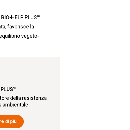
li. BIO-HELP PLUS™
ta, favorisce la
’equilibrio vegeto-
 PLUS
™
ore della resistenza
ss ambientale
e di più