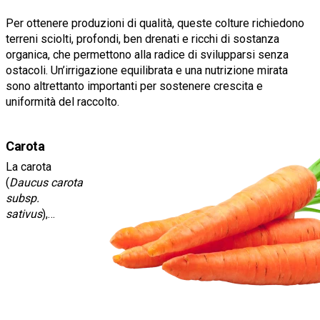
Per ottenere produzioni di qualità, queste colture richiedono
terreni sciolti, profondi, ben drenati e ricchi di sostanza
organica, che permettono alla radice di svilupparsi senza
ostacoli. Un’irrigazione equilibrata e una nutrizione mirata
sono altrettanto importanti per sostenere crescita e
uniformità del raccolto.
Carota
La carota
(
Daucus carota
subsp.
sativus
),
appartenente
alla famiglia
delle Apiaceae,
è coltivata per
la radice
allungata,