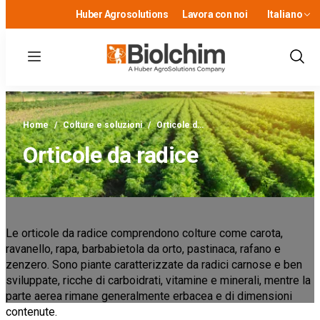
Huber Agrosolutions
Lavora con noi
Italiano
Menu
Show
Sear
Home
/
Colture e soluzioni
/
Orticole d…
Orticole da radice
Le orticole da radice comprendono colture come carota,
ravanello, rapa, barbabietola da orto, pastinaca, rafano e
zenzero. Sono piante caratterizzate da radici carnose e ben
sviluppate, ricche di carboidrati, vitamine e minerali, mentre la
parte aerea rimane generalmente erbacea e di dimensioni
contenute.