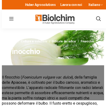
Huber Agrosolutions
Lavora con noi
Italiano
Menu
Show
Sear
Home
/
Colture e soluzioni
/
Orticole da radice
/
Finocchio
Finocchio
Il finocchio (
Foeniculum vulgare var. dulce
), della famiglia
delle Apiaceae, è coltivato per il bulbo carnoso, aromatico e
commestibile. L’apparato radicale fittonante con radici laterali
estese permette di assorbire efficacemente nutrienti e acqua,
ma la pianta soffre ristagni idrici e suoli compatti che
possono deformare il bulbo. Il fusto eretto e cespuglioso,