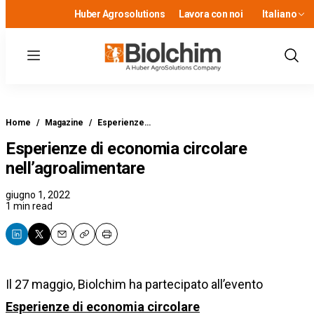
Huber Agrosolutions
Lavora con noi
Italiano
Menu
Show
Sear
Home
/
Magazine
/
Esperienze…
Esperienze di economia circolare
nell’agroalimentare
giugno 1, 2022
1 min read
Email
Copy
Print
Il 27 maggio, Biolchim ha partecipato all’evento
Esperienze di economia circolare