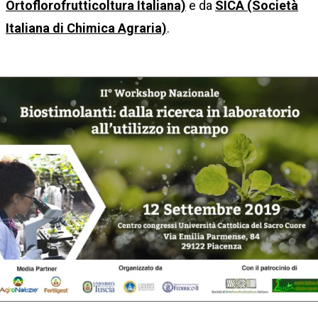
Ortoflorofrutticoltura Italiana)
e da
SICA (Società
Italiana di Chimica Agraria)
.