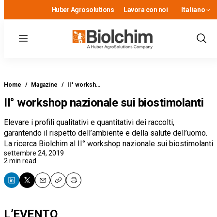
Huber Agrosolutions
Lavora con noi
Italiano
Menu
Show
Sear
Home
/
Magazine
/
II° worksh…
II° workshop nazionale sui biostimolanti
Elevare i profili qualitativi e quantitativi dei raccolti,
garantendo il rispetto dell’ambiente e della salute dell’uomo.
La ricerca Biolchim al II° workshop nazionale sui biostimolanti
settembre 24, 2019
2 min read
Email
Copy
Print
L’EVENTO