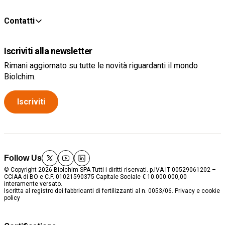
Contatti
Iscriviti alla newsletter
Rimani aggiornato su tutte le novità riguardanti il mondo
Biolchim.
Iscriviti
Follow Us
twitter
youtube
linkedin
© Copyright 2026 Biolchim SPA Tutti i diritti riservati. p.IVA IT 00529061202 –
CCIAA di BO e C.F. 01021590375 Capitale Sociale € 10.000.000,00
interamente versato.
Iscritta al registro dei fabbricanti di fertilizzanti al n. 0053/06.
Privacy e cookie
policy