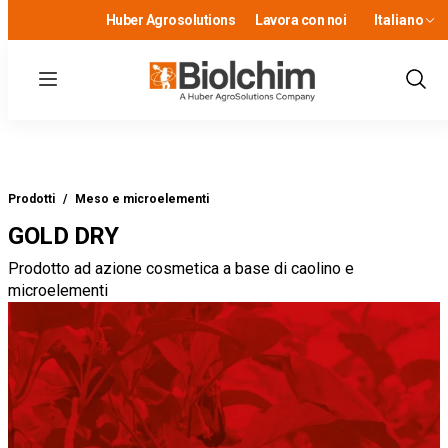
Huber Agrosolutions
Lavora con noi
Italiano
Menu
Show
Sear
Prodotti
/
Meso e microelementi
GOLD DRY
Prodotto ad azione cosmetica a base di caolino e
microelementi